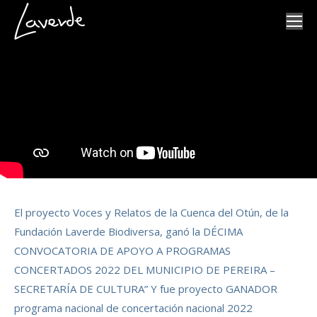
El proyecto Voces y Relatos de la Cuenca del Otún, de la
Fundación Laverde Biodiversa, ganó la DÉCIMA
CONVOCATORIA DE APOYO A PROGRAMAS
CONCERTADOS 2022 DEL MUNICIPIO DE PEREIRA –
SECRETARÍA DE CULTURA” Y fue proyecto GANADOR
programa nacional de concertación nacional 2022